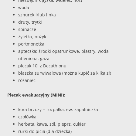
niezbędnik (łyżka, widelec, nóż)
woda
sznurek i/lub linka
druty, trytki
spinacze
żyletka, nożyk
portmonetka
apteczka: środki opatrunkowe, plastry, woda
utleniona, gaza
plecak 10l z Decathlonu
blaszka surwiwalowa (można kupić za kilka zł)
różaniec
Plecak ewakuacyjny (MINI):
kora brzozy + rozpałka, ew. zapalniczka
czołówka
herbata, kawa, sól, pieprz, cukier
rurki do picia (dla dziecka)