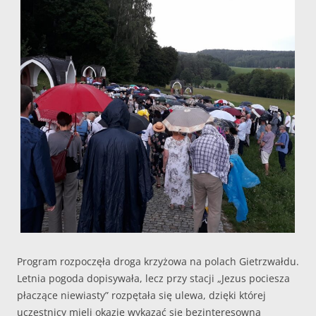
Program rozpoczęła droga krzyżowa na polach Gietrzwałdu.
Letnia pogoda dopisywała, lecz przy stacji „Jezus pociesza
płaczące niewiasty” rozpętała się ulewa, dzięki której
uczestnicy mieli okazję wykazać się bezinteresowną