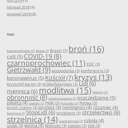
luty 2019
(1)
listopad 2018
(1)
wrzesień 2018
(2)
TAGI
broń
(16)
Braun
(3)
bezpieczeństwo
(2)
Bosak
(2)
COVID-19
(8)
colt
(5)
czarnoprochowiec
(11)
EDC
(3)
Gietrzwałd
(9)
gospodarka
(3)
konferencja
(3)
kryzys
(13)
Kościół
(7)
koronawirus
(5)
Lidl
(6)
krzysztof karoń
(3)
krótkofalarstwo
(3)
modlitwa
(15)
mennica
(6)
Niemcy
(2)
obronność
(8)
oszczędzanie
(5)
odszkodowania
(2)
pikieta
(4)
PMR
(3)
Polska
(3)
plakaty
(2)
Pobudka
(2)
protest
(4)
remington
(4)
różaniec
(4)
proch czarny
(3)
StopLidl
(6)
strzelectwo
(6)
strzelanie
(3)
Siechnice
(2)
strzelnica
(14)
szkoła
(4)
suwerenność
(2)
wojna
(4)
ulotki
(3)
Wolność
(3)
zapasy
(3)
zlot
(3)