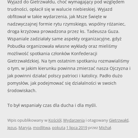
Wyjazd do Gietrzwałdu, choć wymagający pod względem
trudności, opłacił się w walucie niebieskiej. Wyjazd
obfitował w takie wydarzenia, jak Msze Święte w
nadzwyczajnej formie rytu rzymskiego, wspólny różaniec,
droga krzyżowa prowadzona przez ks. Tadeusza Guza.
Wspaniale zadziałały same aspekty organizacyjne, gdyż
Pobudka organizowała własne wykłady oraz mieliśmy
możliwość spotkania członków Konfederacji
Gietrzwałdzkiej. Na tym ostatnim spotkaniu rozmawialiśmy
o tym, w jakim kierunku powinna zmierzać nasza Ojczyzna i
jak powinni działać polscy patrioci i katolicy. Padło dużo
pomysłów, jak podejmować się działalności w swoich
środowiskach.
To był wspaniały czas dla ducha i dla myśli.
Wpis opublikowany w
Kościół
,
Wydarzenia
i otagowany
Gietrzwałd
,
Jezus
,
Maryja
,
modlitwa
,
pokuta
1 lipca 2019
przez
Michał
.