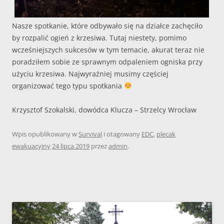
Nasze spotkanie, które odbywało się na działce zachęciło
by rozpalić ogień z krzesiwa. Tutaj niestety, pomimo
wcześniejszych sukcesów w tym temacie, akurat teraz nie
poradziłem sobie ze sprawnym odpaleniem ogniska przy
użyciu krzesiwa. Najwyraźniej musimy częściej
organizować tego typu spotkania
Krzysztof Szokalski, dowódca Klucza – Strzelcy Wrocław
Wpis opublikowany w
Survival
i otagowany
EDC
,
plecak
ewakuacyjny
24 lipca 2019
przez
admin
.