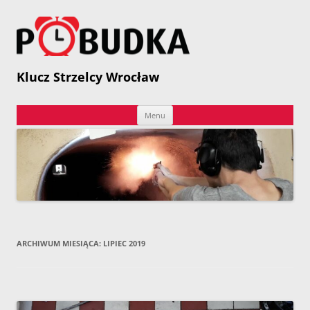
Przejdź
do
treści
P
Klucz Strzelcy Wrocław
Menu
ARCHIWUM MIESIĄCA:
LIPIEC 2019