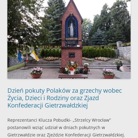
Dzień pokuty Polaków za grzechy wobec
Życia, Dzieci i Rodziny oraz Zjazd
Konfederacji Gietrzwałdzkiej
Reprezentanci Klucza Pobudki- „Strzelcy Wrocław”
postanowili wziąć udział w dniach pokutnych w
Gietrzwałdzie oraz Zjeździe Konfederacji Gietrzwałdzkiej.