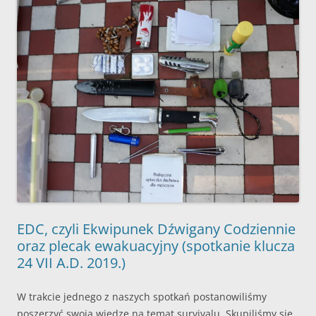
EDC, czyli Ekwipunek Dźwigany Codziennie
oraz plecak ewakuacyjny (spotkanie klucza
24 VII A.D. 2019.)
W trakcie jednego z naszych spotkań postanowiliśmy
poszerzyć swoją wiedzę na temat survivalu. Skupiliśmy się