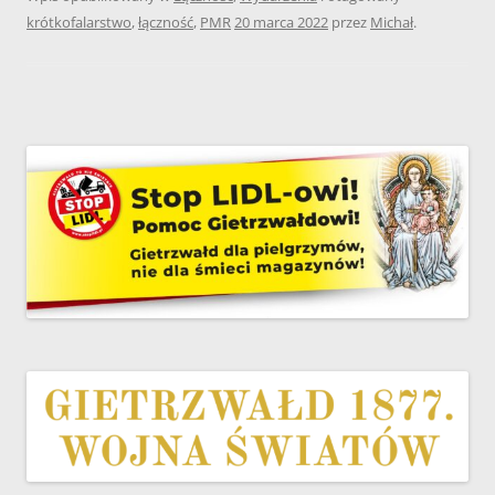
krótkofalarstwo
,
łączność
,
PMR
20 marca 2022
przez
Michał
.