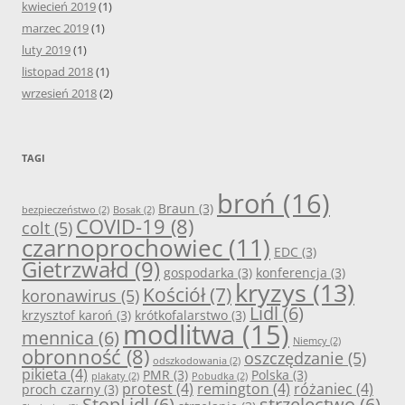
kwiecień 2019
(1)
marzec 2019
(1)
luty 2019
(1)
listopad 2018
(1)
wrzesień 2018
(2)
TAGI
broń
(16)
Braun
(3)
bezpieczeństwo
(2)
Bosak
(2)
COVID-19
(8)
colt
(5)
czarnoprochowiec
(11)
EDC
(3)
Gietrzwałd
(9)
gospodarka
(3)
konferencja
(3)
kryzys
(13)
Kościół
(7)
koronawirus
(5)
Lidl
(6)
krzysztof karoń
(3)
krótkofalarstwo
(3)
modlitwa
(15)
mennica
(6)
Niemcy
(2)
obronność
(8)
oszczędzanie
(5)
odszkodowania
(2)
pikieta
(4)
PMR
(3)
Polska
(3)
plakaty
(2)
Pobudka
(2)
protest
(4)
remington
(4)
różaniec
(4)
proch czarny
(3)
StopLidl
(6)
strzelectwo
(6)