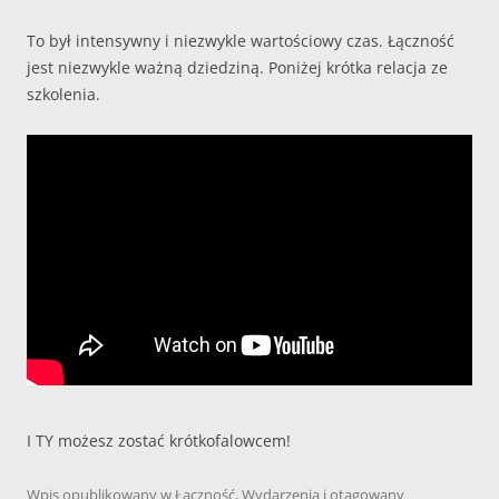
To był intensywny i niezwykle wartościowy czas. Łączność
jest niezwykle ważną dziedziną. Poniżej krótka relacja ze
szkolenia.
I TY możesz zostać krótkofalowcem!
Wpis opublikowany w
Łączność
,
Wydarzenia
i otagowany