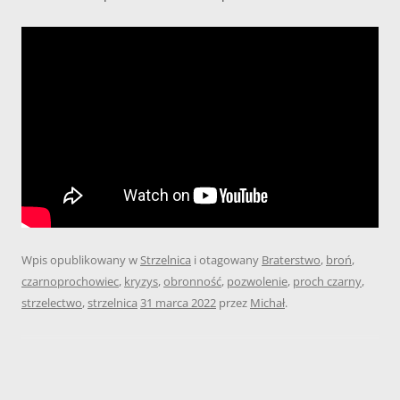
Wpis opublikowany w
Strzelnica
i otagowany
Braterstwo
,
broń
,
czarnoprochowiec
,
kryzys
,
obronność
,
pozwolenie
,
proch czarny
,
strzelectwo
,
strzelnica
31 marca 2022
przez
Michał
.