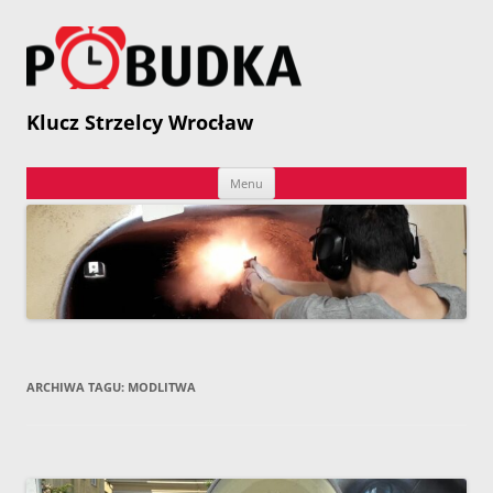
Przejdź
do
treści
P
Klucz Strzelcy Wrocław
Menu
ARCHIWA TAGU:
MODLITWA