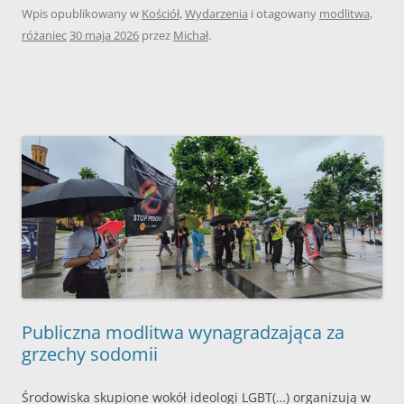
Wpis opublikowany w
Kościół
,
Wydarzenia
i otagowany
modlitwa
,
różaniec
30 maja 2026
przez
Michał
.
Publiczna modlitwa wynagradzająca za
grzechy sodomii
Środowiska skupione wokół ideologi LGBT(…) organizują w