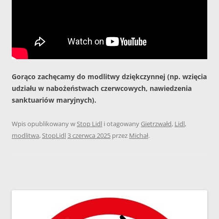
Gorąco zachęcamy do modlitwy dziękczynnej (np. wzięcia
udziału w nabożeństwach czerwcowych, nawiedzenia
sanktuariów maryjnych).
Wpis opublikowany w
Stop Lidl
i otagowany
Gietrzwałd
,
Lidl
,
modlitwa
,
StopLidl
3 czerwca 2025
przez
Michał
.