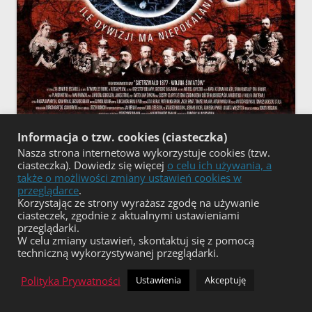
Informacja o tzw. cookies (ciasteczka)
„Gietrzwałd 1877. Wojna światów”
Nasza strona internetowa wykorzystuje cookies (tzw.
ciasteczka). Dowiedz się więcej
o celu ich używania, a
także o możliwości zmiany ustawień cookies w
Serdecznie zachęcamy do obejrzenia znakomitego filmu
przeglądarce
.
dokumentalnego
„Gietrzwałd 1877. Wojna światów”
.
Korzystając ze strony wyrażasz zgodę na używanie
ciasteczek, zgodnie z aktualnymi ustawieniami
przeglądarki.
Film z jednej strony
przypomina udokumentowane fakty
W celu zmiany ustawień, skontaktuj się z pomocą
składające się na obraz wydarzeń, które rozegrały się w
techniczną wykorzystywanej przeglądarki.
samym Gietrzwałdzie pomiędzy 27 czerwca a 16 września
Polityka Prywatności
Ustawienia
Akceptuję
1877 r. (160 wizji!), a z drugiej –
zarysowuje szerokie tło,
na którym dopiero odsłania się najgłębszy sens, pilność i