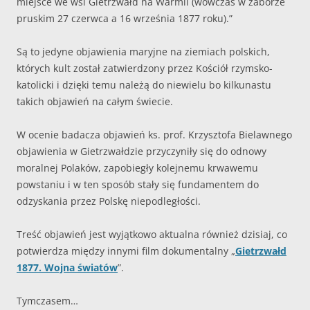
miejsce we wsi Gietrzwałd na Warmii (wówczas w zaborze
pruskim 27 czerwca a 16 września 1877 roku).”
Są to jedyne objawienia maryjne na ziemiach polskich,
których kult został zatwierdzony przez Kościół rzymsko-
katolicki i dzięki temu należą do niewielu bo kilkunastu
takich objawień na całym świecie.
W ocenie badacza objawień ks. prof. Krzysztofa Bielawnego
objawienia w Gietrzwałdzie przyczyniły się do odnowy
moralnej Polaków, zapobiegły kolejnemu krwawemu
powstaniu i w ten sposób stały się fundamentem do
odzyskania przez Polskę niepodległości.
Treść objawień jest wyjątkowo aktualna również dzisiaj, co
potwierdza między innymi film dokumentalny „
Gietrzwałd
1877. Wojna światów
”.
Tymczasem…