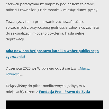
czerwcu parady/marsze/imprezy pod hasłem tolerancji,
miłości i równości: „Pride month” – miesiąc dumy, pychy.
Towarzyszy temu promowanie zachowań rażąco
sprzecznych z przyrodzoną godnością człowieka, zachęta
do seksualizacji młodego pokolenia, hasła pełne
deprawacji.
Jaka powinna być postawa katolika wobec publicznego
zgorszenia?
7 czerwca 2025 we Wrocławiu odbył się tzw. „
Marsz
równości
„.
Dołączyliśmy do pikiet modlitewnych (odbyły w 6
miejscach), razem z
Fundacja Pro – Prawo do Życia