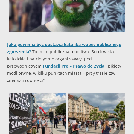
Jaka powinna być postawa katolika wobec publicznego
zgorszenia?
To m.in. publiczna modlitwa. Środowiska
katolickie i patriotyczne organizowały, pod
przewodnictwem
Fundacji Pro – Prawo do Życia
, pikiety
modlitewne, w kilku punktach miasta – przy trasie tzw.
„marszu równości”.