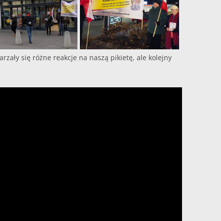
zały się różne reakcje na naszą pikietę, ale kolejny