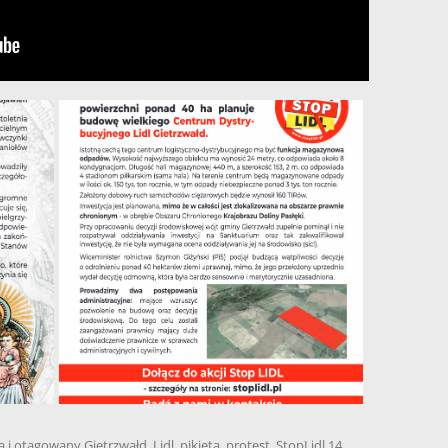
a
i otagowany
Gietrzwałd
,
Lidl
,
pikieta
,
protest
,
StopLidl
14