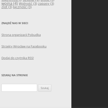
wojna
(4)
Wolność
(3)
zapasy
(3)
zlot
(3)
łączność
(3)
ZNAJDŹ NAS W SIECI
Strona organizacji Pobudka
Strzelcy Wrocław na Facebooku
Dodaj do czytnika RSS!
SZUKAJ NA STRONIE
Szukaj: