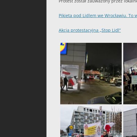
Protest został zauważony przez lokaln
Pikieta pod Lidlem we Wrocławiu. To 
Akcja protestacyjna „Stop Lidl”