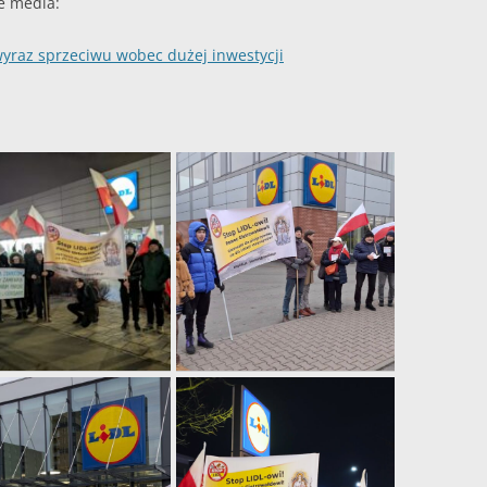
e media:
wyraz sprzeciwu wobec dużej inwestycji