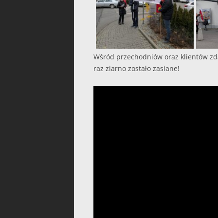
Wśród przechodniów oraz klientów zdar
raz ziarno zostało zasiane!