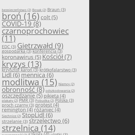
Braun
(3)
bezpieczeństwo
(2)
Bosak
(2)
broń
(16)
colt
(5)
COVID-19
(8)
czarnoprochowiec
(11)
Gietrzwałd
(9)
EDC
(3)
gospodarka
(3)
konferencja
(3)
Kościół
(7)
koronawirus
(5)
kryzys
(13)
krzysztof karoń
(3)
krótkofalarstwo
(3)
Lidl
(6)
mennica
(6)
modlitwa
(15)
Niemcy
(2)
obronność
(8)
odszkodowania
(2)
oszczędzanie
(5)
pikieta
(4)
PMR
(3)
Polska
(3)
plakaty
(2)
Pobudka
(2)
protest
(4)
proch czarny
(3)
remington
(4)
różaniec
(4)
StopLidl
(6)
Siechnice
(2)
strzelectwo
(6)
strzelanie
(3)
strzelnica
(14)
szkoła
(4)
ulotki
(3)
suwerenność
(2)