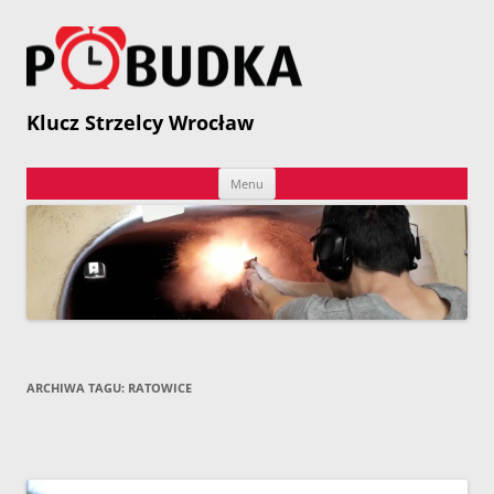
Przejdź
do
treści
P
Klucz Strzelcy Wrocław
Menu
ARCHIWA TAGU:
RATOWICE