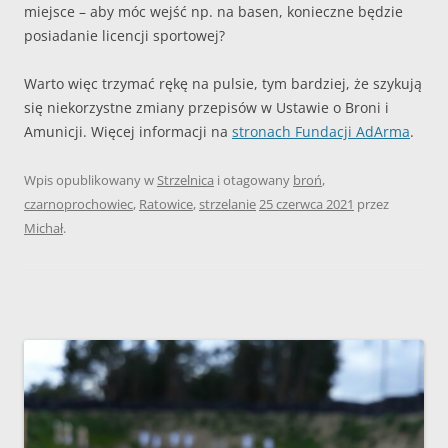
miejsce – aby móc wejść np. na basen, konieczne będzie
posiadanie licencji sportowej?
Warto więc trzymać rękę na pulsie, tym bardziej, że szykują
się niekorzystne zmiany przepisów w Ustawie o Broni i
Amunicji. Więcej informacji na
stronach Fundacji AdArma
.
Wpis opublikowany w
Strzelnica
i otagowany
broń
,
czarnoprochowiec
,
Ratowice
,
strzelanie
25 czerwca 2021
przez
Michał
.