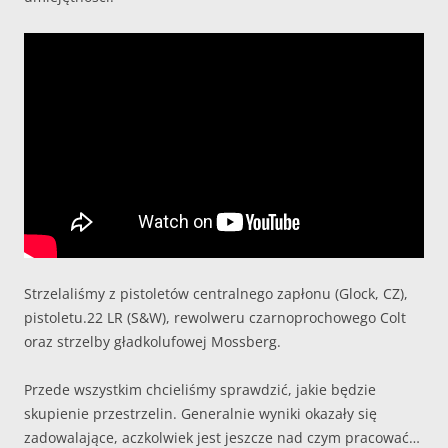
Strzelaliśmy z pistoletów centralnego zapłonu (Glock, CZ),
pistoletu.22 LR (S&W), rewolweru czarnoprochowego Colt
oraz strzelby gładkolufowej Mossberg.
Przede wszystkim chcieliśmy sprawdzić, jakie będzie
skupienie przestrzelin. Generalnie wyniki okazały się
zadowalające, aczkolwiek jest jeszcze nad czym pracować…