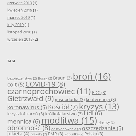
czerwiec 2019
(1)
kwiecień 2019
(1)
marzec 2019
(1)
luty 2019
(1)
listopad 2018
(1)
wrzesień 2018
(2)
TAGI
broń
(16)
Braun
(3)
bezpieczeństwo
(2)
Bosak
(2)
COVID-19
(8)
colt
(5)
czarnoprochowiec
(11)
EDC
(3)
Gietrzwałd
(9)
gospodarka
(3)
konferencja
(3)
kryzys
(13)
Kościół
(7)
koronawirus
(5)
Lidl
(6)
krzysztof karoń
(3)
krótkofalarstwo
(3)
modlitwa
(15)
mennica
(6)
Niemcy
(2)
obronność
(8)
oszczędzanie
(5)
odszkodowania
(2)
pikieta
(4)
PMR
(3)
Polska
(3)
plakaty
(2)
Pobudka
(2)