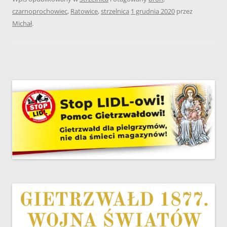
czarnoprochowiec
,
Ratowice
,
strzelnica
1 grudnia 2020
przez
Michał
.